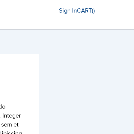
Sign In
CART(
)
 do
 Integer
 sem et
dipiscing