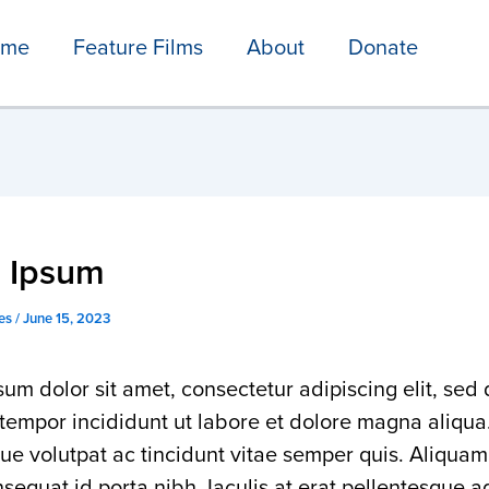
ome
Feature Films
About
Donate
 Ipsum
tes
/
June 15, 2023
um dolor sit amet, consectetur adipiscing elit, sed
empor incididunt ut labore et dolore magna aliqua.
e volutpat ac tincidunt vitae semper quis. Aliquam
nsequat id porta nibh. Iaculis at erat pellentesque a