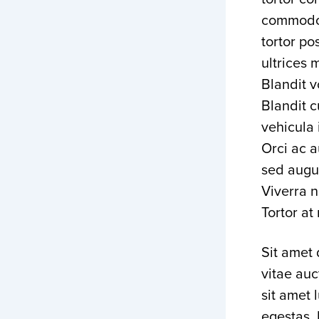
commodo.
tortor po
ultrices 
Blandit v
Blandit c
vehicula 
Orci ac a
sed augue
Viverra n
Tortor at 
Sit amet 
vitae auc
sit amet 
egestas.