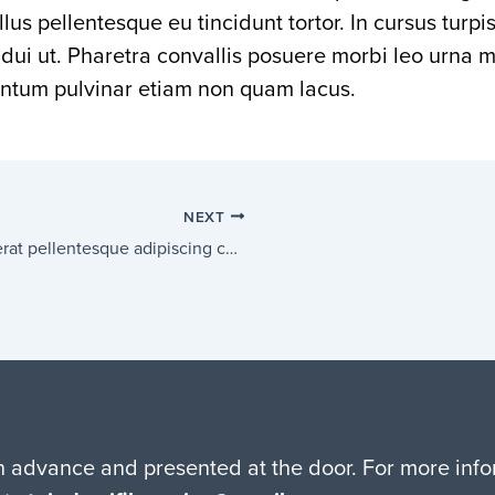
llus pellentesque eu tincidunt tortor. In cursus turp
 dui ut. Pharetra convallis posuere morbi leo urna m
entum pulvinar etiam non quam lacus.
NEXT
lis at erat pellentesque adipiscing commodo. Mi quis hendrerit dolor magna eget
in advance and presented at the door. For more in