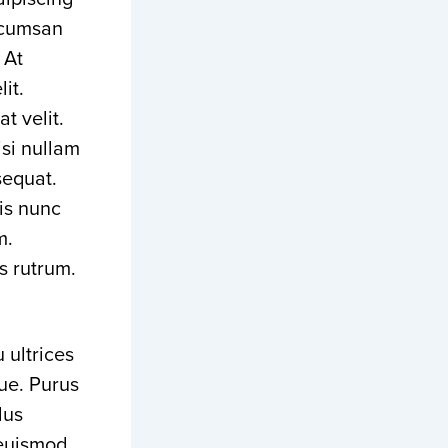
ccumsan
 At
it.
t velit.
isi nullam
sequat.
is nunc
m.
s rutrum.
 ultrices
que. Purus
lus
 euismod