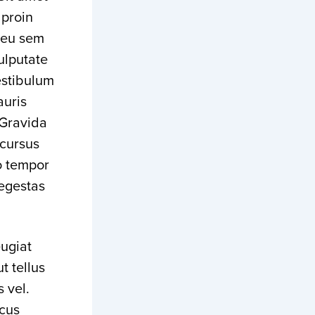
 proin
t eu sem
ulputate
estibulum
auris
. Gravida
 cursus
o tempor
 egestas
ugiat
t tellus
 vel.
ncus