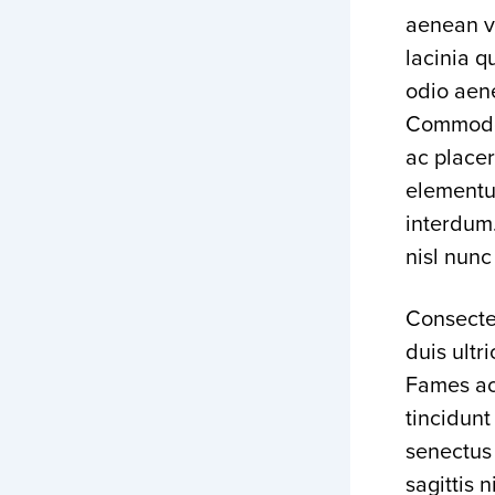
aenean v
lacinia 
odio aen
Commodo 
ac placer
elementu
interdum.
nisl nunc
Consectet
duis ultr
Fames ac 
tincidunt
senectus 
sagittis 