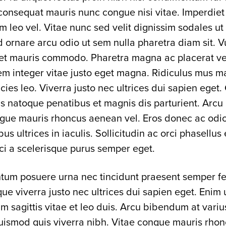
consequat mauris nunc congue nisi vitae. Imperdiet
 leo vel. Vitae nunc sed velit dignissim sodales u
Id ornare arcu odio ut sem nulla pharetra diam sit. V
met mauris commodo. Pharetra magna ac placerat v
em integer vitae justo eget magna. Ridiculus mus m
ricies leo. Viverra justo nec ultrices dui sapien eget
s natoque penatibus et magnis dis parturient. Arcu
ngue mauris rhoncus aenean vel. Eros donec ac odi
bus ultrices in iaculis. Sollicitudin ac orci phasellus
rci a scelerisque purus semper eget.
ntum posuere urna nec tincidunt praesent semper fe
ue viverra justo nec ultrices dui sapien eget. Enim u
 sagittis vitae et leo duis. Arcu bibendum at varius
uismod quis viverra nibh. Vitae congue mauris rho