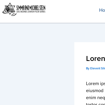
Skip
H
to
content
Loren
By
Elevent Si
Lorem ips
eiusmod t
enim nequ
tortor co