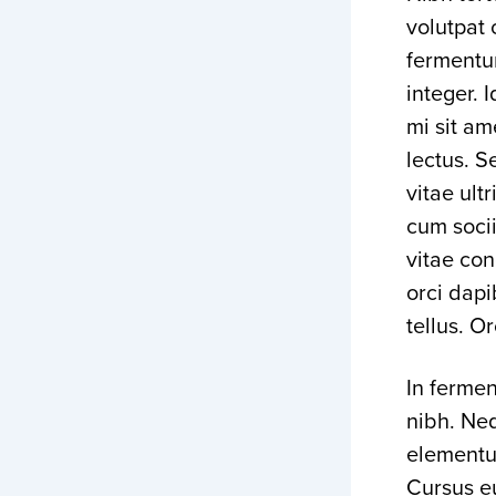
volutpat 
fermentum
integer. 
mi sit a
lectus. S
vitae ult
cum socii
vitae co
orci dapi
tellus. O
In ferme
nibh. Neq
elementum
Cursus e