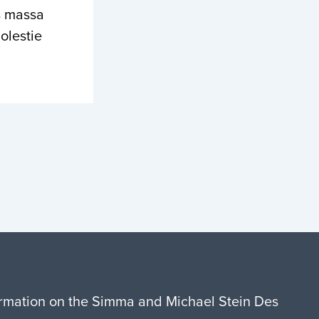
is massa
olestie
formation on the Simma and Michael Stein Des