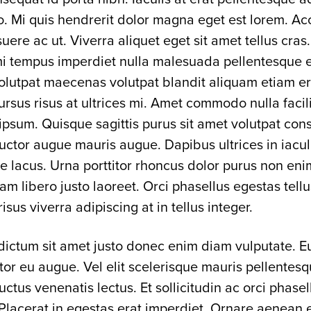
 Mi quis hendrerit dolor magna eget est lorem. A
suere ac ut. Viverra aliquet eget sit amet tellus cras.
mi tempus imperdiet nulla malesuada pellentesque el
olutpat maecenas volutpat blandit aliquam etiam era
ursus risus at ultrices mi. Amet commodo nulla facil
ipsum. Quisque sagittis purus sit amet volutpat con
uctor augue mauris augue. Dapibus ultrices in iacul
 lacus. Urna porttitor rhoncus dolor purus non eni
am libero justo laoreet. Orci phasellus egestas tellu
risus viverra adipiscing at in tellus integer.
dictum sit amet justo donec enim diam vulputate. Eu
tor eu augue. Vel elit scelerisque mauris pellentes
luctus venenatis lectus. Et sollicitudin ac orci phasel
 Placerat in egestas erat imperdiet. Ornare aenean