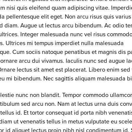
 nisi quis eleifend quam adipiscing vitae. Imperdie
 pellentesque elit eget. Non arcu risus quis variu
id diam. Augue ut lectus arcu bibendum. Ac odio te
ultrices. Integer malesuada nunc vel risus commodo
. Ultrices mi tempus imperdiet nulla malesuada
que. Cum sociis natoque penatibus et magnis dis pa
ornare arcu dui vivamus. Iaculis nunc sed augue l
Ornare lectus sit amet est placerat. Libero enim sed
n eu mi bibendum. Nec sagittis aliquam malesuada 
olestie nunc non blandit. Tempor commodo ullamcor
tibulum sed arcu non. Nam at lectus urna duis conv
 tellus id. Et tortor consequat id porta nibh venenati
diam ut venenatis tellus in metus vulputate eu scele
or id aliquet lectus proin nibh nisl condimentum id. 