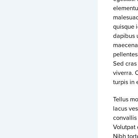
elementum
malesuada
quisque 
dapibus 
maecenas
pellentes
Sed cras 
viverra. 
turpis i
Tellus m
lacus ves
convallis
Volutpat 
Nibh tort