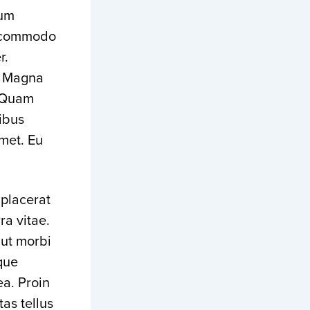
tum
s commodo
r.
. Magna
. Quam
ibus
amet. Eu
 placerat
ra vitae.
 ut morbi
que
ea. Proin
tas tellus