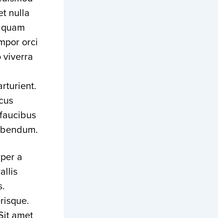
t nulla
s quam
mpor orci
 viverra
rturient.
acus
 faucibus
bibendum.
per a
allis
s.
risque.
Sit amet